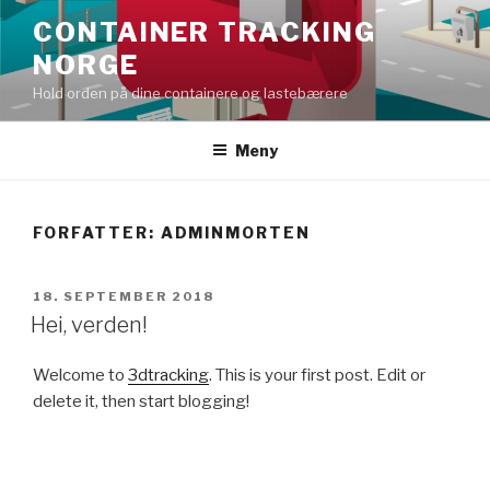
Gå
CONTAINER TRACKING
til
NORGE
innhold
Hold orden på dine containere og lastebærere
Meny
FORFATTER:
ADMINMORTEN
PUBLISERT
18. SEPTEMBER 2018
Hei, verden!
Welcome to
3dtracking
. This is your first post. Edit or
delete it, then start blogging!