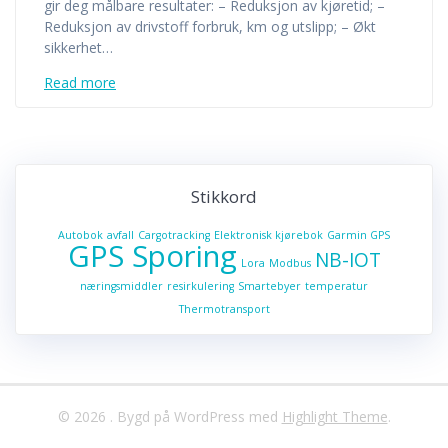
gir deg målbare resultater: – Reduksjon av kjøretid; –
Reduksjon av drivstoff forbruk, km og utslipp; – Økt
sikkerhet…
Read more
Stikkord
Autobok
avfall
Cargotracking
Elektronisk kjørebok
Garmin GPS
GPS Sporing
NB-IOT
Lora
Modbus
næringsmiddler
resirkulering
Smartebyer
temperatur
Thermotransport
© 2026 . Bygd på WordPress med
Highlight Theme
.