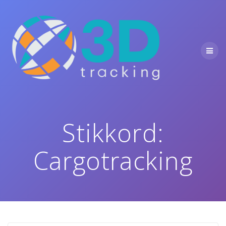
Skip
to
content
Stikkord:
Cargotracking