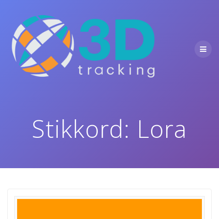
Skip
to
content
Stikkord:
Lora