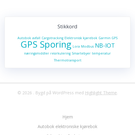
Stikkord
Autobok
avfall
Cargotracking
Elektronisk kjørebok
Garmin GPS
GPS Sporing
NB-IOT
Lora
Modbus
næringsmiddler
resirkulering
Smartebyer
temperatur
Thermotransport
© 2026 . Bygd på WordPress med
Highlight Theme
.
Hjem
Autobok elektroniske kjørebok